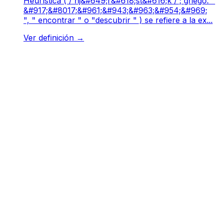
Heurística ( / hj&#649;r&#618;st&#616;k / ; griego: "
&#917;&#8017;&#961;&#943;&#963;&#954;&#969;
", " encontrar " o "descubrir " ) se refiere a la ex...
Ver definición
→