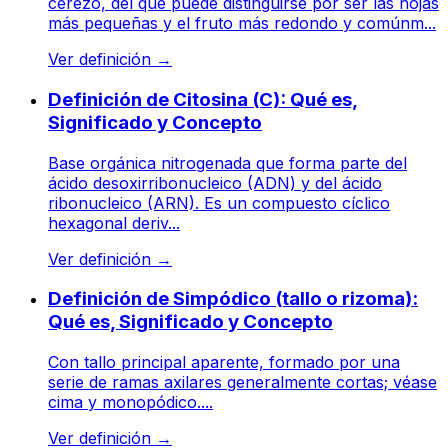
cerezo, del que puede distinguirse por ser las hojas
más pequeñas y el fruto más redondo y comúnm...
Ver definición
→
Definición de Citosina (C): Qué es,
Significado y Concepto
Base orgánica nitrogenada que forma parte del
ácido desoxirribonucleico (ADN) y del ácido
ribonucleico (ARN). Es un compuesto cíclico
hexagonal deriv...
Ver definición
→
Definición de Simpódico (tallo o rizoma):
Qué es, Significado y Concepto
Con tallo principal aparente, formado por una
serie de ramas axilares generalmente cortas; véase
cima y monopódico....
Ver definición
→