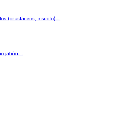
s (crustáceos, insecto)....
 jabón....