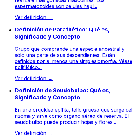
realiza en las gónadas masculinas. Los
espermatozoides son células hapl...
Ver definición
→
Definición de Parafilético: Qué es,
Significado y Concepto
Grupo que comprende una especie ancestral y
sólo una parte de sus descendientes. Están
definidos por al menos una simplesiomorfía. Véase
polifilético...
Ver definición
→
Definición de Seudobulbo: Qué es,
Significado y Concepto
En una orquídea epífita, tallo grueso que surge del
rizoma y sirve como órgano aéreo de reserva. El
seudobulbo puede producir hojas y flores....
Ver definición
→