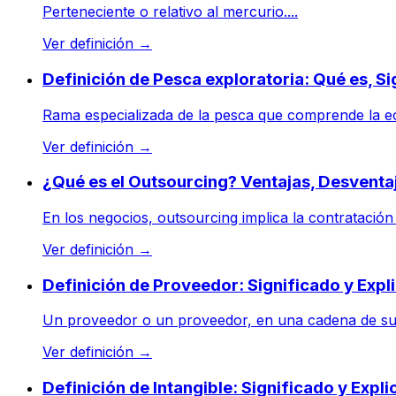
Perteneciente o relativo al mercurio....
Ver definición
→
Definición de Pesca exploratoria: Qué es, S
Rama especializada de la pesca que comprende la ec
Ver definición
→
¿Qué es el Outsourcing? Ventajas, Desventa
En los negocios, outsourcing implica la contratación
Ver definición
→
Definición de Proveedor: Significado y Expl
Un proveedor o un proveedor, en una cadena de sumi
Ver definición
→
Definición de Intangible: Significado y Expli