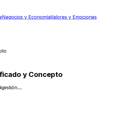
e
Negocios y Economía
Valores y Emociones
pto
ificado y Concepto
gestión....