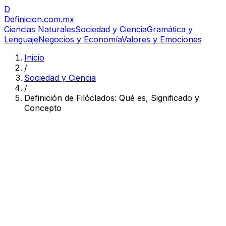
D
Definicion
.com.mx
Ciencias Naturales
Sociedad y Ciencia
Gramática y
Lenguaje
Negocios y Economía
Valores y Emociones
Inicio
/
Sociedad y Ciencia
/
Definición de Filóclados: Qué es, Significado y
Concepto