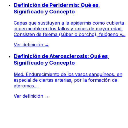
Definición de Peridermis: Qué es,
Significado y Concepto
Capas que sustituyen a la epidermis como cubierta
impermeable en los tallos y raíces de mayor edad.
Consisten de felema (súber o corcho), felógeno y...
Ver definición
→
Definición de Aterosclerosis: Qué es,
Significado y Concepto
Med. Endurecimiento de los vasos sanguíneos, en
especial de ciertas arterias, por la formación de
ateromas....
Ver definición
→