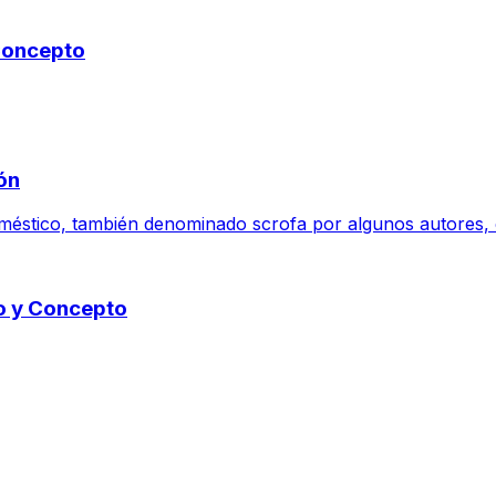
 Concepto
ión
 doméstico, también denominado scrofa por algunos autores, e
do y Concepto