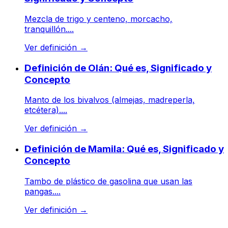
Mezcla de trigo y centeno, morcacho,
tranquillón....
Ver definición
→
Definición de Olán: Qué es, Significado y
Concepto
Manto de los bivalvos (almejas, madreperla,
etcétera)....
Ver definición
→
Definición de Mamila: Qué es, Significado y
Concepto
Tambo de plástico de gasolina que usan las
pangas....
Ver definición
→